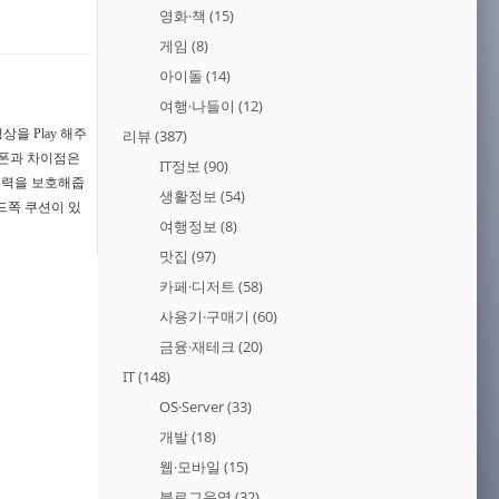
영화·책
(15)
게임
(8)
아이돌
(14)
여행·나들이
(12)
을 Play 해주
리뷰
(387)
드폰과 차이점은
IT정보
(90)
청력을 보호해줍
생활정보
(54)
드쪽 쿠션이 있
여행정보
(8)
맛집
(97)
카페·디저트
(58)
사용기·구매기
(60)
금융·재테크
(20)
IT
(148)
OS·Server
(33)
개발
(18)
웹·모바일
(15)
블로그운영
(32)