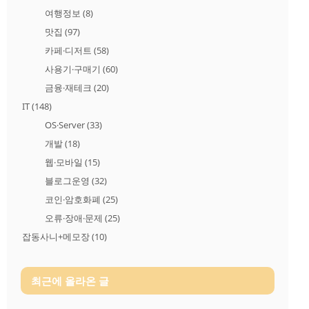
여행정보
(8)
맛집
(97)
카페·디저트
(58)
사용기·구매기
(60)
금융·재테크
(20)
IT
(148)
OS·Server
(33)
개발
(18)
웹·모바일
(15)
블로그운영
(32)
코인·암호화폐
(25)
오류·장애·문제
(25)
잡동사니+메모장
(10)
최근에 올라온 글