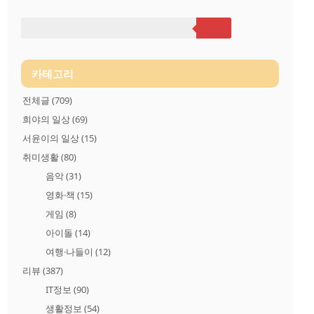
국 약국 정보 검색 서비스'를 추천드립니다. 접속 URL주소는 아
래 링크를 클릭해주세요▷ https://www.e-gen.or.kr/egen/search_pha
rmacy.do?searchType=map 중앙응급의료센터의 약국 위치 검색 서
비스는 약국 검색 위치를 지정하..
카테고리
전체글
(709)
희야의 일상
(69)
서윤이의 일상
(15)
취미생활
(80)
음악
(31)
영화·책
(15)
게임
(8)
아이돌
(14)
여행·나들이
(12)
리뷰
(387)
IT정보
(90)
생활정보
(54)