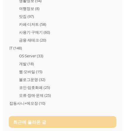
생활정보
(54)
여행정보
(8)
맛집
(97)
카페·디저트
(58)
사용기·구매기
(60)
금융·재테크
(20)
IT
(148)
OS·Server
(33)
개발
(18)
웹·모바일
(15)
블로그운영
(32)
코인·암호화폐
(25)
오류·장애·문제
(25)
잡동사니+메모장
(10)
최근에 올라온 글