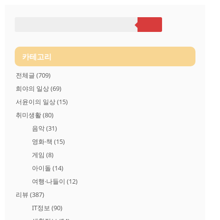
용하였는데, APK는 다양한 기기에서 앱을 실행하는데 필요한 모
든 코드와 리소스가 포함된 ZIP 압축 파일입니다. 따라서 APK로
된 앱은 내가 다운로드한 기기와 상관없는 기기의 동작까지 고려
된 코드와 리소스가 있어 앱 자체 크기가 클 수밖에 없어 다운로
드하는데 사용자의 비용이 커지게 됩니다. 이를 해결하고자 구글
은 Bundle(..
카테고리
전체글
(709)
희야의 일상
(69)
서윤이의 일상
(15)
취미생활
(80)
음악
(31)
영화·책
(15)
게임
(8)
아이돌
(14)
여행·나들이
(12)
리뷰
(387)
IT정보
(90)