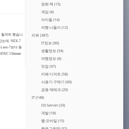
영화·책
(15)
게임
(8)
아이돌
(14)
여행·나들이
(12)
비 철저히 했습니
리뷰
(387)
는데. NEX-7
IT정보
(90)
nex-7보다 동
생활정보
(54)
 Ultimate
여행정보
(8)
맛집
(97)
카페·디저트
(58)
사용기·구매기
(60)
금융·재테크
(20)
IT
(148)
OS·Server
(33)
개발
(18)
웹·모바일
(15)
블로그운영
(32)