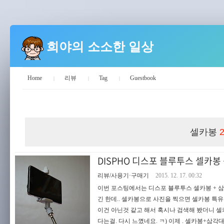
희야의 소소한 일상
Home
리뷰
Tag
Guestbook
희야의 소소한 일상
셀카봉
DISPHO 디스포 블루투스 셀카
리뷰/사용기·구매기
2015. 12. 17. 00:32
이번 포스팅에서는 디스포 블루투스 셀카봉 + 삼
긴 한데.. 셀카봉으로 사진을 찍으면 셀카봉 특
이건 아닌것 같고 해서 혹시나 검색해 봤더니 셀카
다는걸. 다시 느꼈네요. ㅋ) 이제 . 셀카봉+삼각