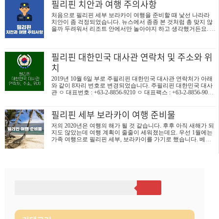
필리핀 치안과 여행 주의사항
이 32°C 이상입니다. 일 년 중에 가장 더운 날은 5월 15일 경이며
가장 더울 때 평균 고온은 32°C, 저온은 26°C입니다. 12월 14일부
처음으로 필리핀 세부 보라카이 여행을 준비할 때 낯선 나라라
터 2월 20일까지 약 2.3개월간 선선한 계절이며 평균 온도가 30°C
치안이 좀 걱정되었습니다. 뉴스에서 종종 본 것처럼 총 맞지 않
이하 입니다. 일 년 중 가장 추운 날은 1월 20일 경이며 평균 저온
을까 두려워서 리조트 안에서만 놀아야지 하고 생각했거든요. 그
은 23°C, 고온은 29°C 입니다. 필리핀 (세부, 보라카이) 연간 날씨
러다 관광 다녀온 분들의 말씀과 유튜브에서 보니 저의 걱정은
1월 2월 3월 4월 5월 6..
과한 걱정이었습니다. 필리핀이 총을 합법적으로 소지할 수 있는
나라라서 총기 범죄가 있을 뿐이지 마구잡이로 사고가 나는 것도
필리핀 대한민국 대사관 연락처 및 주소와 위
아니고 어느 나라나 나쁜 사람과 좋은 사람이 있기 때문에 꼭 총
이 아니더라도 조심할 것은 조심해야 한다는 것이죠 그래서 필리
치
핀은 세부, 보라카이, 클락, 마닐라 등 관광지가 많아 제가 죽기
전에 몇 번은 갈 것 같아서 우리와 다른 문화의 필리핀을 여행하
2019년 10월 6일 부로 주필리핀 대한민국 대사관 연락처가 아래
는데 주의할 점을 알아보았습니다. * * * 필리핀 입국 주의사항 1.
와 같이 8자리 번호로 변경되었습니다. 주필리핀 대한민국 대사
무례한 행동(arr..
관 ㅇ 대표번호 : +63-2-8856-9210 ㅇ 대표팩스 : +63-2-8856-9002,
9019 ㅇ 영사과 팩스 : +63-2-8856-9024 ㅇ 이메일 : (외교 및 경제
사안) philippines@mofa.go.kr (비자 및 영사 관련 사안) ph04@mof
필리핀 세부 보라카이 여행 준비물
a.go.kr ㅇ 홈페이지: http://overseas.mofa.go.kr/ph-ko/index.do ㅇ 주
소: 122 Upper McKinley Road, McKinley Town Center, Fort Bonifaci
저의 2020년은 여행의 해가 될 것 같습니다. 후후 아직 새해가 되
o, Taguig city 1634, Philippines 주 필리핀 대한민국 대사관 세부..
지도 않았는데 여행 계획이 줄줄이 세워졌는데요. 우선 1월에는
가족 여행으로 필리핀 세부, 보라카이를 가기로 했습니다. 베트
남 때도 그렇지만 준비할 것도 많고 조사할 것도 많은 해외여행
인지라 세부, 보라카이 여행을 위해 아래와 같이 여행 준비물을
확인했습니다. "즐거운 필리핀 여행을 위해 준비할 것들" 현금 및
신용카드 필리핀 입국 시 USD 10,000에 상당하는 금액만 소지할
수 있습니다. 혹시 한화나 페소 등 여러 가지 종류의 화폐를 소지
할 경우 환산 총액이 USD 10,000 을 넘기지 않아야 합니다. 필리
핀 화폐인 페소는 필리핀 가서 바꾸는 것이 좀 더 유리하다고 합
니다. 신용카드는 해외사용이 가능한 VISA나 MASTER로 가..