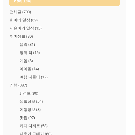
카테고리
전체글
(709)
희야의 일상
(69)
서윤이의 일상
(15)
취미생활
(80)
음악
(31)
영화·책
(15)
게임
(8)
아이돌
(14)
여행·나들이
(12)
리뷰
(387)
IT정보
(90)
생활정보
(54)
여행정보
(8)
맛집
(97)
카페·디저트
(58)
사용기·구매기
(60)