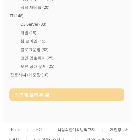
금융·재테크
(20)
IT
(148)
OS·Server
(33)
개발
(18)
웹·모바일
(15)
블로그운영
(32)
코인·암호화폐
(25)
오류·장애·문제
(25)
잡동사니+메모장
(10)
최근에 올라온 글
Home
소개
책임의한계와법적고지
개인정보처