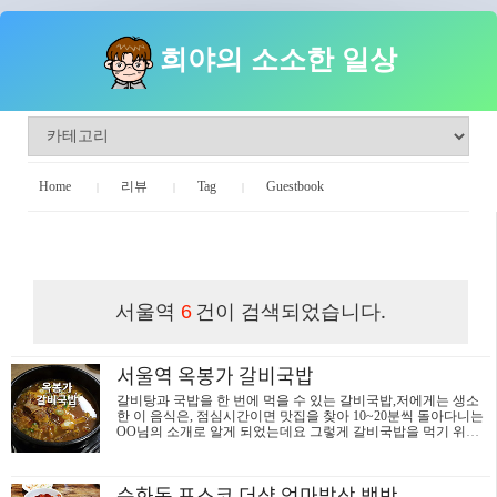
희야의 소소한 일상
Home
리뷰
Tag
Guestbook
희야의 소소한 일상
서울역
건이 검색되었습니다.
6
서울역 옥봉가 갈비국밥
갈비탕과 국밥을 한 번에 먹을 수 있는 갈비국밥,저에게는 생소
한 이 음식은, 점심시간이면 맛집을 찾아 10~20분씩 돌아다니는
OO님의 소개로 알게 되었는데요 그렇게 갈비국밥을 먹기 위해
대한상공회의소에서 도보로 10분 정도 떨어진 옥봉가를 찾았습
니다. 서울시 중구 남대문로 5가 63-1102-755-1586 서울역 3번 출
구, 명동칼국수 바로 옆에 위치한 옥봉가 입구입니다.옥봉가는
순화동 포스코 더샵 엄마밥상 백반
저 입구에서 바로 지하 1층으로 내려가면 됩니다 옥봉가의 기본