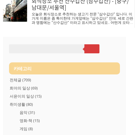
회식장소 추천 산수갑산 (삼수갑산) - [중구/
데. 라면판다고 크게도 써놨네요. ㅎ 헷갈리게.. 첫느낌은 좋지 않
남대문/서울역]
네요제가 원래 이것저것 섞어 파는집은 안좋아합니다.철판볶음
밥, 돈까스전문점이라는데... 라면은 왜? 일단 들어와보니 내부는
오늘은 회식장소로 추천하는 생고기 전문 "삼수갑산" 입니다. 이
깔끔합니다.점심에는 손님이 많다는데 저녁시간에는 한산하네
가게 이름은 좀 특이한데 가게앞에는 "삼수갑산" 인데. 세로 간판
요. 식탁마다있는 메뉴판입니다.돈까스를 팔긴 하네요.. 우동도
과 명함에는 "산수갑산" 이라고 표시하고 있네요.. 어떤게 오타인
팔고.. 냉모밀도 팔고.. 저녁에는 계..
지 다음에 주인아저씨에게 물어봐야겠어요... 잘보시면 간판두개
가 다릅니다. "삼수갑산" vs "산수갑산" ㅋㅋ 에어컨이 어찌나 빵
빵한지 여름인데도 숯이 반가웠네요.. 수저 세팅해놓고 고기가
오기만을 기다립니다. 두툼한 목살이 왔습니다. 산수갑산은 목살
이 진짜 맛있어요.. (삼겹살도 맛있어요. ) 이번에 나온 "순하리 처
음처럼"도 시켜봤습니다. 저는 술을 잘 못해서.. 좀더 순한 소주
가 괜찮을까 싶어 맛좀 봤습니다. 14도라는데.. .. 두잔 먹고 택시
타고 갔네요. .ㅋㅋ (나랑 술은 안맞다니까..) 목살이 익어가네..
카테고리
전체글
(709)
희야의 일상
(69)
서윤이의 일상
(15)
취미생활
(80)
음악
(31)
영화·책
(15)
게임
(8)