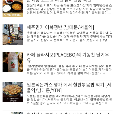
반찬은 일반적입니다.고추가 매워 보이네요 ^^ 주문한 메뉴는 갈
점심에 백반 먹으러 가는 순화동 포스코더샵 지하 엄마밥상을 소
비국밥으로 옥봉가 메뉴중에 갈비국밥은 1만원으로 가장 저렴합
개합니다. 엄마밥상은 순화동 포스코더샵 지하 식당가에 있는데.
니다. 주문 후에 상당히 오랜 시간이 흘러 전설의 음식 갈비국밥
상당히 안쪽에 있어 입구로부터 찾아가려면 개미굴처럼 굽이굽
이 나왔습니다 맛은, 칼칼하게 매운맛으로 육개장 같은 맛이었습
이 찾아 들어가야 합니다.그렇게 찾은 엄마밥상 가게 앞에는 오
니다. 이런 맛을 ..
늘 메뉴를 간단하게 적은 안내판이 손님을 맞이하고 있습니다.
가게 내부는 단순한 구조로 특별한 것은 없습니다. 가게 크기가
해주면가 어복쟁반 [남대문/서울역]
조금 작고 점심에만 잠깐 손님이 많습니다. 점심 메뉴는 단순합
니다.엄마밥상이라는 백반과 제육볶음, 오징어볶음 뿐입니다.가
추울 때면 생각나는 오복쟁반!오늘은 남대문과 서울역 중간에 있
격은 6천원~7천원으로 저렴한 편입니다. 백반 전문이라 백반을
는 해주면가를 찾았습니다. 현재 해주면가 가게 주변에서는 재개
주문하면 종업원이 바로 음식을 셋팅해 주시기 때문에 바로 식사
발 공사가 한창이라 전체적으로 미관이 좋지 못합니다. (그냥 엉
가 가능합니다.추가 메뉴인 오징어볶음이나 제육볶음도 아무리
망입니다.)그래도 공사가 마무리되면 분위기가 살 것으로 생각되
늦어도 5분 내에 가져다주십니다.아재들은 이런..
네요. 가게는 그렇게 크지 않습니다. 손님으로는 아저씨들이 많
군요. 어복쟁반은 大 45000원, 中 39000원, 小 35000원 입니다.참,
카페 플라시보(PLACEBO)의 기똥찬 딸기우
지인의 말에 의하면 김치말이국수가 또 맛있다고 합니다. 점심에
도 들러보시는 것도 좋을 것 같습니다. 주문한 어복쟁반 중짜가
유
나왔습니다.오복쟁반은 맑은 국물에 각종 야채를 깔고 소고기와
만두를 올려 무척 푸짐해 보입니다. 먼저 한 젓가락 먹어봤습니
"딸기밭이여 영원하라" 점심 식사 후 카페 플라시보를 찾아 음료
다.음.. 약간은 심심한듯한 담백한 맛으로 자극적이지 않고 먹을
를 주문하려는데 뭔가 좋아보는 음료병이 보이더군요.제가 좋아
수록 진해지는 맛..
하는 딸기가 가득 들어 있어서 가격을 물어보니 7천원! 이라고 하
시네요.. 밥값만큼 비싸서 동공 지진이 일어났더니 사장님이 다
급하게 딸기만 3천 원어치 들어갔다 하시며 시즌 메뉴로 적극 추
일본식돈까스 명가 에서 철판볶음밥 먹기 [서
천해주시더군요 ^^제가 또 한정판에 약해서 일단 결제하고 사무
실에서 마셔봤습니다. . . . 우와. 기똥차게 맛있네요딸기우유를
울역/남대문/YTN]
베이스로 신선한 딸기가 씹히는데 달달하면서 정말 맛있습니다.
딸기도 어찌나 많이 들어있던지. 먹는 내내 부족함이 없었습니
오늘은 철판볶음밥을 먹기위해회사근처 YTN건물 지하 식당가
다.살다가 이렇게 맛있는 딸기우유, 혹은 음료수는 몇 안될 것 같
를 찾았습니다. 처음가는 곳인데요. 이.름.하.야. 철판볶음밥 & 돈
군요. 이름처럼 영원해 줬으면 좋겠네요. 사장님이 무슨 짓을 하
까스전문 명가 입니다.가서 먹어봤다는 이모대리님 추천으로 찾
신지 모르겠지만 ㅋㅋ 이 맛있..
아갔습니다. YTN지하 식당가가 생각보다 넓은데요그래서 그런
지 명가를 찾아기가 좀 어려웠어요.. 게다가 가게앞에 왔는데 처
음엔 잘 찾아왔나 싶었어요아래 간판 때문에요.. 돈까스집이라는