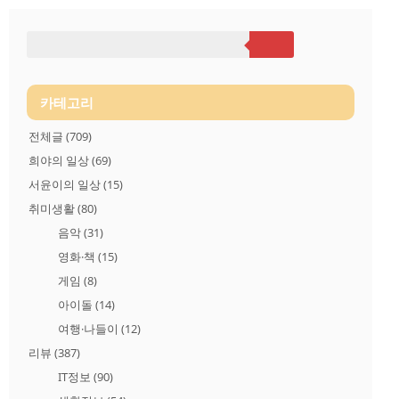
같이 사진으로 남겨놓겠습니다. 일단 모나미 볼펜 하나 버리게
됩니다. ㅎ 볼펜 뚜껑을 열고 살짝 밀어넣으면 볼펜끝이 사진처
럼 벌어지네요 (쓰레기행) 이 상태에서 살짝살짝 돌리면 어느순
간 자물쇠가 돌아갑니다. ㅎ 살짝살짝 돌리는 방법은 아래 사진
참고하세요 덜컹거려서 보기 어려우실것 같은데...ㅜㅜ 기본적으
로 사진처럼 넣다 뺐다 하면서 돌려보세요. 한번에 돌리면 볼펜
플라스틱이 부러지니.. 열..
카테고리
전체글
(709)
희야의 일상
(69)
서윤이의 일상
(15)
취미생활
(80)
음악
(31)
영화·책
(15)
게임
(8)
아이돌
(14)
여행·나들이
(12)
리뷰
(387)
IT정보
(90)