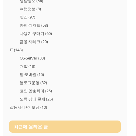
생활정보
(54)
여행정보
(8)
맛집
(97)
카페·디저트
(58)
사용기·구매기
(60)
금융·재테크
(20)
IT
(148)
OS·Server
(33)
개발
(18)
웹·모바일
(15)
블로그운영
(32)
코인·암호화폐
(25)
오류·장애·문제
(25)
잡동사니+메모장
(10)
최근에 올라온 글