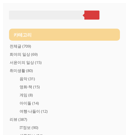
수익률이 가능하므로 이 점을 노리고 투자했습니다. 비트코인이
나 이더리움도 초기에는 낮은 금액으로 시작한 것을 아실겁니다.
앞으로 1~2년 혹은 5년 정도 뒤에 비트코인 대비 10% 정도만 성
장을 해도 어마어마한 투자수익을 낼 것으로 기대하고 소량 구매
한 HTML Coin과 MOON coin... 매수 후, 1주일도 안 돼서 HTML c
oin이 블루트레이드(bleutrade.com)에서 거래..
카테고리
전체글
(709)
희야의 일상
(69)
서윤이의 일상
(15)
취미생활
(80)
음악
(31)
영화·책
(15)
게임
(8)
아이돌
(14)
여행·나들이
(12)
리뷰
(387)
IT정보
(90)