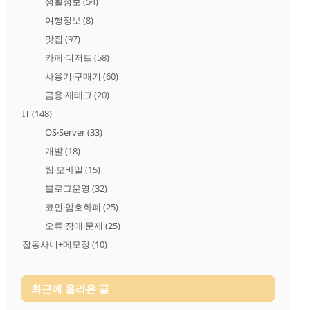
생활정보
(54)
여행정보
(8)
맛집
(97)
카페·디저트
(58)
사용기·구매기
(60)
금융·재테크
(20)
IT
(148)
OS·Server
(33)
개발
(18)
웹·모바일
(15)
블로그운영
(32)
코인·암호화폐
(25)
오류·장애·문제
(25)
잡동사니+메모장
(10)
최근에 올라온 글