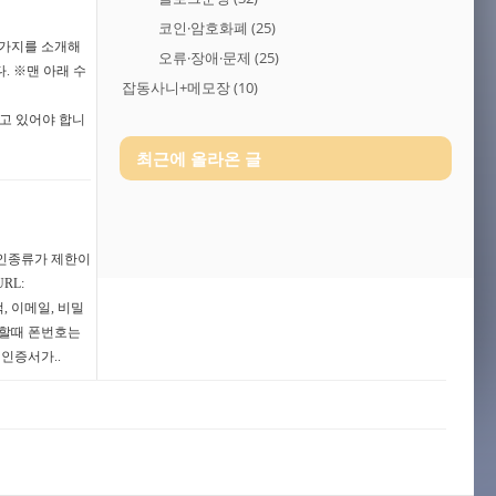
코인·암호화폐
(25)
 가지를 소개해
오류·장애·문제
(25)
. ※맨 아래 수
잡동사니+메모장
(10)
가지고 있어야 합니
최근에 올라온 글
인종류가 제한이
RL:
, 이메일, 비밀
입할때 폰번호는
인증서가..