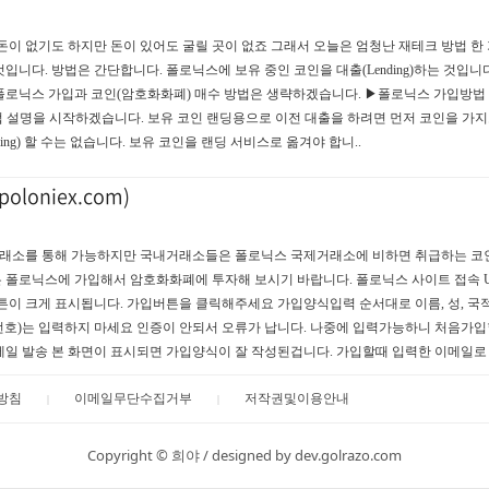
돈이 없기도 하지만 돈이 있어도 굴릴 곳이 없죠 그래서 오늘은 엄청난 재테크 방법 한
니다. 방법은 간단합니다. 폴로닉스에 보유 중인 코인을 대출(Lending)하는 것입니다
폴로닉스 가입과 코인(암호화화폐) 매수 방법은 생략하겠습니다. ▶폴로닉스 가입방법
* 폴로닉스 랜딩방법 설명을 시작하겠습니다. 보유 코인 랜딩용으로 이전 대출을 하려면 먼저 코인을 
ing) 할 수는 없습니다. 보유 코인을 랜딩 서비스로 옮겨야 합니..
oloniex.com)
래소를 통해 가능하지만 국내거래소들은 폴로닉스 국제거래소에 비하면 취급하는 코
 폴로닉스에 가입해서 암호화화폐에 투자해 보시기 바랍니다. 폴로닉스 사이트 접속 U
인에 가입버튼이 크게 표시됩니다. 가입버튼을 클릭해주세요 가입양식입력 순서대로 이름, 성, 국적
폰번호)는 입력하지 마세요 인증이 안되서 오류가 납니다. 나중에 입력가능하니 처음가
일 발송 본 화면이 표시되면 가입양식이 잘 작성된겁니다. 가입할때 입력한 이메일로 
방침
이메일무단수집거부
저작권및이용안내
Copyright ©
희야
/
designed by dev.golrazo.com