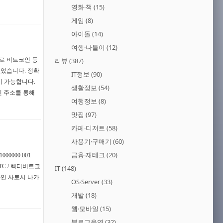
영화·책
(15)
게임
(8)
아이돌
(14)
여행·나들이
(12)
화로 비트코인 등
리뷰
(387)
있었습니다. 정확
IT정보
(90)
이 가능합니다.
생활정보
(54)
메인 주소를 통해
여행정보
(8)
맛집
(97)
카페·디저트
(58)
사용기·구매기
(60)
금융·재테크
(20)
00000.001
hBTC / 헥터비트코
IT
(148)
창안자인 사토시 나카
OS·Server
(33)
개발
(18)
웹·모바일
(15)
블로그운영
(32)