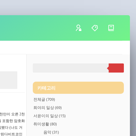
카테고리
전체글
(709)
희야의 일상
(69)
1천만이 오른 2천
서윤이의 일상
(15)
을 포함한 암호화
취미생활
(80)
질됐다 (나도 거
음악
(31)
생각된다비트코인