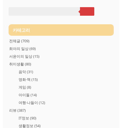
ach Samba Walter Wanderley - One note samba 이 음악과 함께 즐거
운 밤 보내세요~.
카테고리
전체글
(709)
희야의 일상
(69)
서윤이의 일상
(15)
취미생활
(80)
음악
(31)
영화·책
(15)
게임
(8)
아이돌
(14)
여행·나들이
(12)
리뷰
(387)
IT정보
(90)
생활정보
(54)