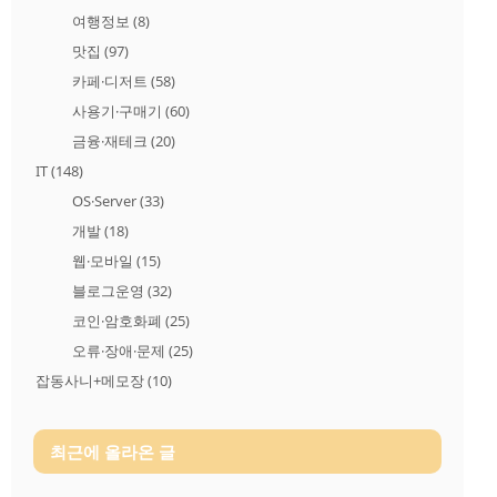
여행정보
(8)
맛집
(97)
카페·디저트
(58)
사용기·구매기
(60)
금융·재테크
(20)
IT
(148)
OS·Server
(33)
개발
(18)
웹·모바일
(15)
블로그운영
(32)
코인·암호화폐
(25)
오류·장애·문제
(25)
잡동사니+메모장
(10)
최근에 올라온 글