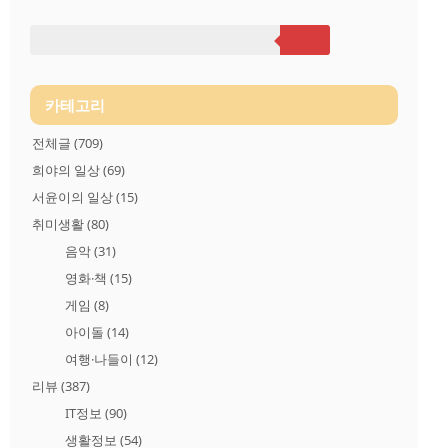
G:황금동, F:플랫, B: 다이아, 없음: 무쇠 ⑤ 내솥형태 R: 스테인레
스 커브드, S: 스테인레스 일반 ⑥ 용량구분 06: 6인용, 10: 10인용
⑦ 유통구분 10, 20, 60 ※ 모름 ⑧ 화면표시방법 F: LCD화면, S..
카테고리
전체글
(709)
희야의 일상
(69)
서윤이의 일상
(15)
취미생활
(80)
음악
(31)
영화·책
(15)
게임
(8)
아이돌
(14)
여행·나들이
(12)
리뷰
(387)
IT정보
(90)
생활정보
(54)