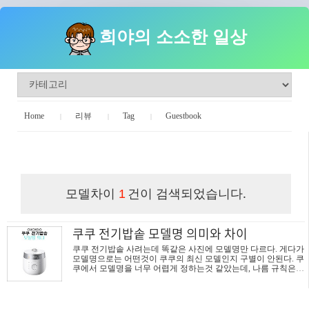
희야의 소소한 일상
Home
리뷰
Tag
Guestbook
희야의 소소한 일상
모델차이
건이 검색되었습니다.
1
쿠쿠 전기밥솥 모델명 의미와 차이
쿠쿠 전기밥솥 사려는데 똑같은 사진에 모델명만 다르다. 게다가
모델명으로는 어떤것이 쿠쿠의 최신 모델인지 구별이 안된다. 쿠
쿠에서 모델명을 너무 어렵게 정하는것 같았는데, 나름 규칙은
있어서 인터넷에 알아보고 아래에 정리한다. 쿠쿠 전기밥솥 2018
년 이후 출시 모델명 구분 설명 풀이 ① 압력구분 CRP: 압력밥솥,
CR: 보온밥솥 ※ CRP는 Cuckoo Rice Pressure 약자 ② ※ 모름 ※
모름 ③ 내열방법 H: IH밥솥, 없음: 열판밥솥 ④ 내솥구분 T: 티탄,