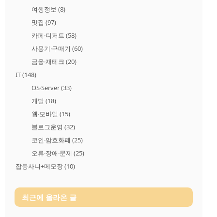
여행정보
(8)
맛집
(97)
카페·디저트
(58)
사용기·구매기
(60)
금융·재테크
(20)
IT
(148)
OS·Server
(33)
개발
(18)
웹·모바일
(15)
블로그운영
(32)
코인·암호화폐
(25)
오류·장애·문제
(25)
잡동사니+메모장
(10)
최근에 올라온 글