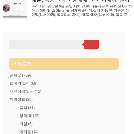
만으로 모하비를 선택할 이유가 될 정도로 멋있습니다. 좀 더 그
우리 시각 2017년 9월 26일 새벽 2시에애플사는 맥용 최신 OS '하
럴듯한 이유를 더 붙이자면 다크모드를 적용하면 눈이 좀 더 편
이 시에라(High Sierra)'를 공개했습니다.설치 가능 맥 기종은 아
해지는 것이 장점으로 위안을 삼아 볼 수 있겠습니다. 스택 (Stack
이맥(Late 2009), 맥북(Late 2009), 맥북 에어(Late 2010), 맥북 프로
s) 맥북에서 ..
(Mid 2010), 맥 미니(Mid 2010), 맥 프로(Mid 2010) 이후 출시된 모
든 맥 컴퓨터에서 가능합니다. 1년 만에 메이저 업데이트가 이뤄
진 macOS '하이 시에라'가 이전 버전인 '시에라(Sierra)'에서 달라
진 점은 파일시스템이 HFS+에서 애플 파일 시스템(APFS, Apple
File System)으로 변경되면서 파일 복사나 파일 정보 확인 등의 파
일 작업이 빨라졌고기본 동영상 포맷이 H.264에서 H.265/HEVC
로 변경되어 압축효율이 ..
카테고리
전체글
(709)
희야의 일상
(69)
서윤이의 일상
(15)
취미생활
(80)
음악
(31)
영화·책
(15)
게임
(8)
아이돌
(14)