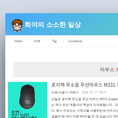
희야의 소소한 일상
Home
리뷰
Tag
Guestbook
희야의 소소한 일상
마우스
로지텍 무소음 무선마우스 M331
리뷰/사용기·구매기
2018. 12. 17. 00:57
오늘은 로지텍 무소음 무선 마우스 M331 (Logi
는 죄다 유선 제품이라 책상이 지저분합니다. 그래
다. 회사 키보드는 기계식을 사용하는데 마우스는 무
갈릴까 봐 색이 다른 M331을 두 개 샀습니다.