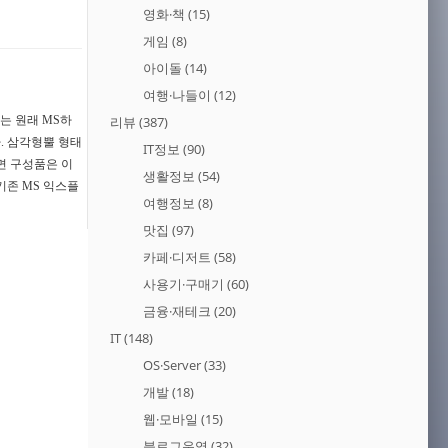
영화·책
(15)
게임
(8)
아이돌
(14)
여행·나들이
(12)
는 원래 MS하
리뷰
(387)
. 삼각형뿔 형태
IT정보
(90)
면 구성품은 이
생활정보
(54)
기존 MS 익스플
여행정보
(8)
맛집
(97)
카페·디저트
(58)
사용기·구매기
(60)
금융·재테크
(20)
IT
(148)
OS·Server
(33)
개발
(18)
웹·모바일
(15)
블로그운영
(32)