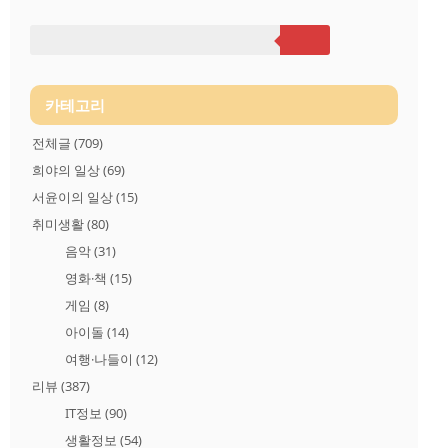
소문점은 다른 매장보다 분위기가 좋은것 같습니다.딸기요거트
를 마시면서.. 이런 가게 차리면 좋겠다는 헛된 생각에 잠겨봤습
니다. 서울 중구 서소문로 120 ENA Center(지번: 서울 중구 서소
문동 136) 전화: 02-758-8832 다시 힘내서 블로그질 시작하겠습니
다.좋은 하루 보내세요
카테고리
전체글
(709)
희야의 일상
(69)
서윤이의 일상
(15)
취미생활
(80)
음악
(31)
영화·책
(15)
게임
(8)
아이돌
(14)
여행·나들이
(12)
리뷰
(387)
IT정보
(90)
생활정보
(54)