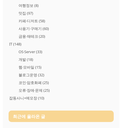
여행정보
(8)
맛집
(97)
카페·디저트
(58)
사용기·구매기
(60)
금융·재테크
(20)
IT
(148)
OS·Server
(33)
개발
(18)
웹·모바일
(15)
블로그운영
(32)
코인·암호화폐
(25)
오류·장애·문제
(25)
잡동사니+메모장
(10)
최근에 올라온 글