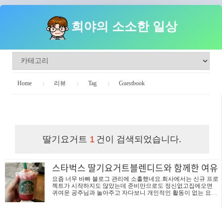
희야의 소소한 일상
Home
리뷰
Tag
Guestbook
희야의 소소한 일상
딸기요거트
건이 검색되었습니다.
1
스타벅스 딸기요거트블렌디드와 함께한 여유
요즘 너무 바빠 블로그 관리에 소홀했네요.회사에서는 신규 프로
젝트가 시작하지도 않았는데 준비만으로도 정신없고집에오면
귀여운 공주님과 놀아주고 자다보니 개인적인 활동이 없는 요즘
의 일상입니다. 오늘은 점심후에 이렇게 "스타벅스"에서 여유를
갖었습니다. 저는 딸기음료를 좋아하는데요스타벅스에서 최근
에 마셔보고 반한 딸기요거트를 오늘도 선택했습니다. 아~ 딸기
요거트블렌디드는 항상 옳은것 같네요. ^^ 가끔오는 스타벅스 서