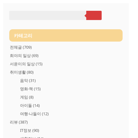
제품을 사용해보고 아래와 같이 글 남깁니다. 겁나 빠른 배송 시
스템으로 이틀 만에 받은 디어루시 그릭요거트 펀치 클렌징바.먹
기도 바쁜 요거트를 넣어서 그런지 포장이 하얗고 보들보들해서
참 맘에 듭니다. 그런데..포장박스 오른쪽 100 이라는 숫자가 뭘
의미하는 건지 모르겠네요처음에는 박스 사이즈. 즉, 가로 사이
즈 100mm 의미해서.. "나 이만큼 크다"라고 말하는 줄 알았더니
박스 사이즈..
카테고리
전체글
(709)
희야의 일상
(69)
서윤이의 일상
(15)
취미생활
(80)
음악
(31)
영화·책
(15)
게임
(8)
아이돌
(14)
여행·나들이
(12)
리뷰
(387)
IT정보
(90)