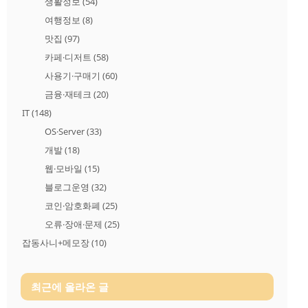
생활정보
(54)
여행정보
(8)
맛집
(97)
카페·디저트
(58)
사용기·구매기
(60)
금융·재테크
(20)
IT
(148)
OS·Server
(33)
개발
(18)
웹·모바일
(15)
블로그운영
(32)
코인·암호화폐
(25)
오류·장애·문제
(25)
잡동사니+메모장
(10)
최근에 올라온 글