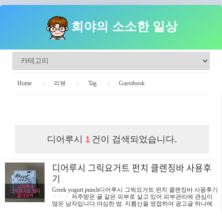
희야의 소소한 일상
Home
리뷰
Tag
Guestbook
희야의 소소한 일상
디어루시
건이 검색되었습니다.
1
디어루시 그릭요거트 펀치 클렌징바 사용후
기
Greek yogurt punch디어루시 그릭요거트 펀치 클렌징바 사용후기
ㆍㆍㆍ 저주받은 귤 같은 피부로 살고 있어 피부관리에 관심이
많은 남자입니다.야심한 밤. 지름신을 영접하여 광고글 하나에
앞뒤 안 가리고 결제한 그릭요거트 클렌징바! 청정 뉴질랜드산
요거트를 사용하여 각질, 모공, 피지관리까지 된다는 획기적인