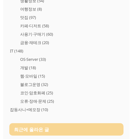
생활정보
(54)
여행정보
(8)
맛집
(97)
카페·디저트
(58)
사용기·구매기
(60)
금융·재테크
(20)
IT
(148)
OS·Server
(33)
개발
(18)
웹·모바일
(15)
블로그운영
(32)
코인·암호화폐
(25)
오류·장애·문제
(25)
잡동사니+메모장
(10)
최근에 올라온 글