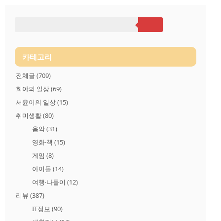
며 연환산소득 3,000만 원 이상인 고객 ○ 국민건강보험 또는 국민
연금 가입 개인고객 ○ 당행 심사기준을 충족하는 고객 ○ 대출신
청일, 동일기업 국민건강보험 또는 국민연금 가입 기준 6개월 이
상으로 확인되는 고객(이직, 합병 등 변동사항이 있을 시 신청 불
가) 2. 케이뱅크 마이너스 통장 이율과 한도 대출금리: 연 2.66% ~
6.86% 구분 적용금리 기준금리 KROIBOR(직전..
카테고리
전체글
(709)
희야의 일상
(69)
서윤이의 일상
(15)
취미생활
(80)
음악
(31)
영화·책
(15)
게임
(8)
아이돌
(14)
여행·나들이
(12)
리뷰
(387)
IT정보
(90)