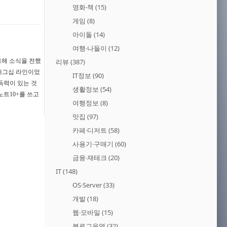
영화·책
(15)
게임
(8)
아이돌
(14)
여행·나들이
(12)
인용해 소식을 전했
리뷰
(387)
플래그십 라인이었
IT정보
(90)
득력이 있는 것
생활정보
(54)
노트10+를 쓰고
여행정보
(8)
맛집
(97)
카페·디저트
(58)
사용기·구매기
(60)
금융·재테크
(20)
IT
(148)
OS·Server
(33)
개발
(18)
웹·모바일
(15)
블로그운영
(32)