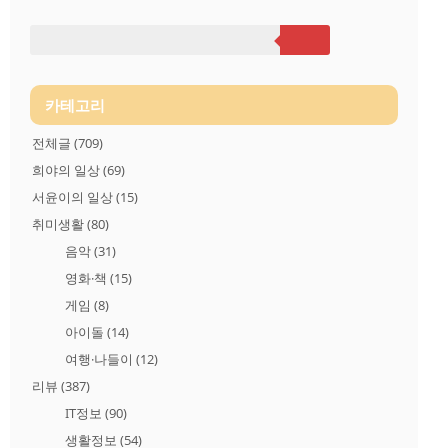
능하지만, 악성코드가 아니라서 관리도 안되고 컴퓨터 성능을 야
금야금 떨어트리는 프로그램들이 있습니다. 바로 은행의 보안 프
로그램들입니다. 뱅킹 보안 프로그램은 바이러스 방지, 해킹 방
지, 은행 사이트 기능 제공 등 유익한 프로그램이지만 리소스 사
용이 너무 많고 통제..
카테고리
전체글
(709)
희야의 일상
(69)
서윤이의 일상
(15)
취미생활
(80)
음악
(31)
영화·책
(15)
게임
(8)
아이돌
(14)
여행·나들이
(12)
리뷰
(387)
IT정보
(90)
생활정보
(54)