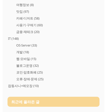
여행정보
(8)
맛집
(97)
카페·디저트
(58)
사용기·구매기
(60)
금융·재테크
(20)
IT
(148)
OS·Server
(33)
개발
(18)
웹·모바일
(15)
블로그운영
(32)
코인·암호화폐
(25)
오류·장애·문제
(25)
잡동사니+메모장
(10)
최근에 올라온 글