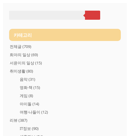
등을 탑재하였고 새로운 23.6MP 센서를 탑재함으로써 이미지 센
서는 4K보다 77% 더 많은 픽셀로 5K 동영상과 20MP 사진을 촬
영할 수 있습니다. 또한, 히어로9 블랙은 고프로 히어로 시리즈
최초로 1.4인치 전면 컬러 디스플레이를 탑재했습니다. 전면 컬
러 디스플레이의 실시간 미리보기 기능으로 촬영자가 자유롭게
구도를 잡을 수 있어서 이제는 브이로그와 셀피 촬영..
카테고리
전체글
(709)
희야의 일상
(69)
서윤이의 일상
(15)
취미생활
(80)
음악
(31)
영화·책
(15)
게임
(8)
아이돌
(14)
여행·나들이
(12)
리뷰
(387)
IT정보
(90)