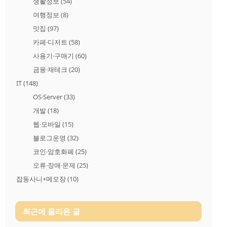
생활정보
(54)
여행정보
(8)
맛집
(97)
카페·디저트
(58)
사용기·구매기
(60)
금융·재테크
(20)
IT
(148)
OS·Server
(33)
개발
(18)
웹·모바일
(15)
블로그운영
(32)
코인·암호화폐
(25)
오류·장애·문제
(25)
잡동사니+메모장
(10)
최근에 올라온 글