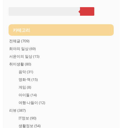
뿐이다. 아래와 같이 설정하여 윈도우10에서 개인정보를 MS로
보내지 않도록 해보자 [ 1단계 ] 레지스트리 수정 1. 레지스트리
편집기를 열어서 2. HKEY_LOCAL_MACHINE\SOFTWARE\Poli
cies\Microsoft\Windows\DataCollection 경로에..
카테고리
전체글
(709)
희야의 일상
(69)
서윤이의 일상
(15)
취미생활
(80)
음악
(31)
영화·책
(15)
게임
(8)
아이돌
(14)
여행·나들이
(12)
리뷰
(387)
IT정보
(90)
생활정보
(54)