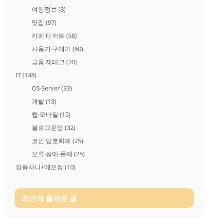
여행정보
(8)
맛집
(97)
카페·디저트
(58)
사용기·구매기
(60)
금융·재테크
(20)
IT
(148)
OS·Server
(33)
개발
(18)
웹·모바일
(15)
블로그운영
(32)
코인·암호화폐
(25)
오류·장애·문제
(25)
잡동사니+메모장
(10)
최근에 올라온 글