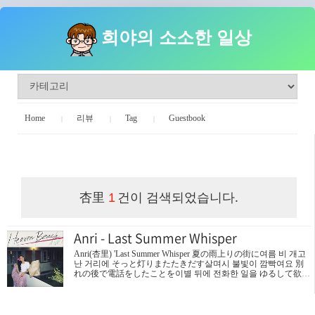
희야의 소소한 일상
Home
리뷰
Tag
Guestbook
희야의 소소한 일상
杏里
건이 검색되었습니다.
1
Anri - Last Summer Whisper
Anri(杏里) 'Last Summer Whisper 夏の雨上りの街に여름 비 개고
난 거리에 そっと灯りまたたきだす살며시 불빛이 깜빡여요 別
れの後で電話をしたことを​이별 뒤에 전화한 일을 ゆるして欲し
いけどねえ​용서해 주었으면 하지만 もう一度だけあの店で会い
たい다시 한 번 그 가게에서 만나고 싶어요 それで終りにする그
걸로 끝내요​ Baby love again 二人の愛はもどりはしないけど두
사람의 사랑은 돌아오지 않지만 Baby love again せめてあなたを