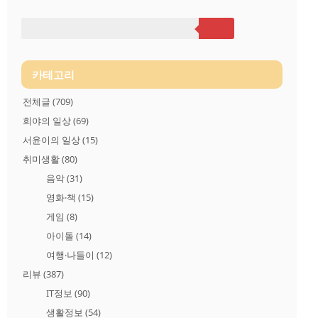
にくみたくはないの적어도 당신을 미워하고 싶진 않아요 好き
な香りつけてきたの내가 좋아하는 향 하고 왔네요 夏の黄昏に
よく似合うわ여름 해질녁에 잘 어울려요 あの日のままで話をし
て欲しい그날 그때처럼 이야기를 해주었으면​ 海の好きなあなた
ねぇ바다를 좋아하는 당신이잖아요​ 私..
카테고리
전체글
(709)
희야의 일상
(69)
서윤이의 일상
(15)
취미생활
(80)
음악
(31)
영화·책
(15)
게임
(8)
아이돌
(14)
여행·나들이
(12)
리뷰
(387)
IT정보
(90)
생활정보
(54)