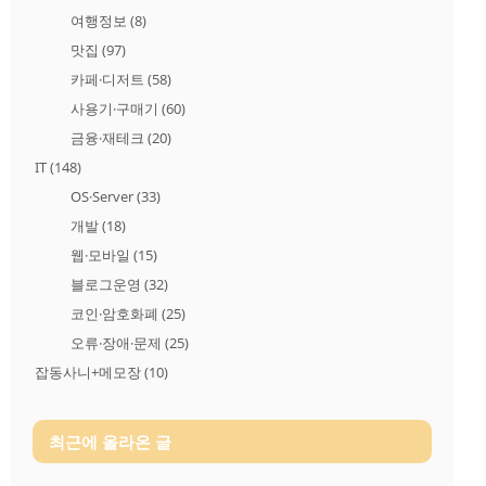
여행정보
(8)
맛집
(97)
카페·디저트
(58)
사용기·구매기
(60)
금융·재테크
(20)
IT
(148)
OS·Server
(33)
개발
(18)
웹·모바일
(15)
블로그운영
(32)
코인·암호화폐
(25)
오류·장애·문제
(25)
잡동사니+메모장
(10)
최근에 올라온 글