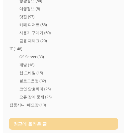
생활정보
(54)
여행정보
(8)
맛집
(97)
카페·디저트
(58)
사용기·구매기
(60)
금융·재테크
(20)
IT
(148)
OS·Server
(33)
개발
(18)
웹·모바일
(15)
블로그운영
(32)
코인·암호화폐
(25)
오류·장애·문제
(25)
잡동사니+메모장
(10)
최근에 올라온 글