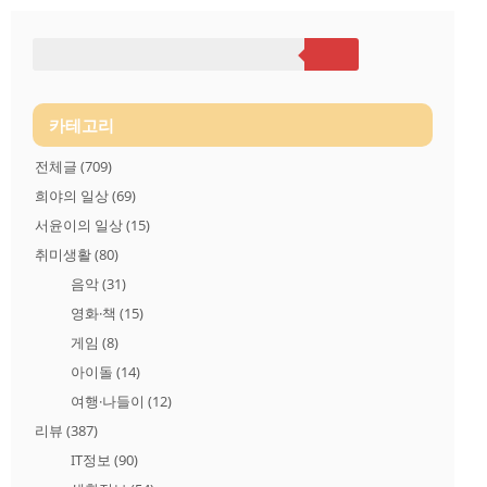
데 밤에 가면 이렇게..분위기가 있습니다. (편의점이 망쳣네요)
가게 입구입니다. 한글이 하나없는 간판에.. 맨붕. 이 가게 이름을
몰라서 한참을 찾았습니다. 가게가 일본풍으로 소주가 있다는점
외에는 일본에 와 있는 기분입니다. 사장님은 완전 근육남에 잘
생긴 남자분이신것 같습니다.. 꼬치인지 생선인지를 굽고 계셔
서.. 사실 사장님인지도 모르겠습니다. 너무 젊으셔서.. 확실한것
은 잘생기셨습니다.. ..
카테고리
전체글
(709)
희야의 일상
(69)
서윤이의 일상
(15)
취미생활
(80)
음악
(31)
영화·책
(15)
게임
(8)
아이돌
(14)
여행·나들이
(12)
리뷰
(387)
IT정보
(90)