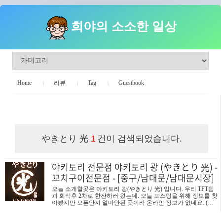
희야의 소소한 일상
Home
리뷰
Tag
Guestbook
희야의 소소한 일상
やきとり 光
건이 검색되었습니다.
1
야키토리 전문점 야키토리 광 (やきとり 光) -
꼬치구이전문점 - [중구/남대문/남대문시장]
오늘 소개할곳은 야키토리 광(やきとり 光) 입니다. 우리 TFT팀
과 회식후 2차로 한잔하러 왔는데. 오늘 포스팅을 위해 정보를 찾
아봤지만 오픈안지 얼마안된 곳이라 온라인 정보가 없네요. (사
장님이 관리를 안하시나봐요...) 그래서 조금 정보가 틀릴수도 있
으니 감안하고 봐주시기 바랍니다. 낮에볼땐 외관이 후줄근하던